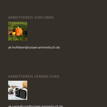
ARBEITSKREIS HOFLEBEN
ak-hofleben@solawi-ammerbuch.de
ARBEITSKREIS VERWALTUNG
ak-verwaltung@solawi-ammerbuch.de