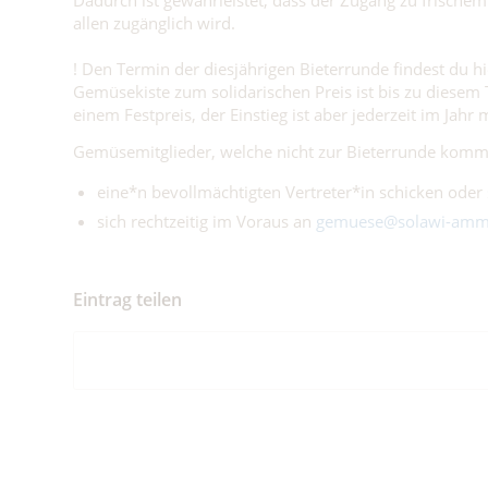
Dadurch ist gewährleistet, dass der Zugang zu frische
allen zugänglich wird.
! Den Termin der diesjährigen Bieterrunde findest du h
Gemüsekiste zum solidarischen Preis ist bis zu diesem
einem Festpreis, der Einstieg ist aber jederzeit im Jahr 
Gemüsemitglieder, welche nicht zur Bieterrunde kom
eine*n bevollmächtigten Vertreter*in schicken oder s
sich rechtzeitig im Voraus an
gemuese@solawi-amm
Eintrag teilen