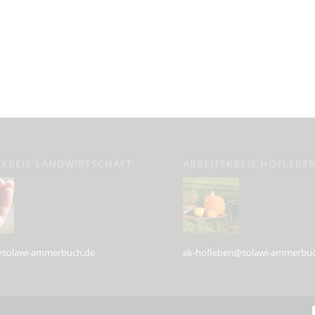
SKREIS LANDWIRTSCHAFT
ARBEITSKREIS HOFLEBE
i@solawi-ammerbuch.de
ak-hofleben@solawi-ammerbu