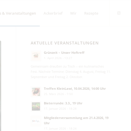
s & Veranstaltungen
Ackerbrief
Wir
Rezepte
AKTUELLE VERANSTALTUNGEN
Grünzeit – Unser Hoftreff
1. April 2026 - 13:27
Gemeinsam draußen zu Tisch – ein kulinarisches
Fest. Nächste Termine: Dienstag 4. August, Freitag 11.
September und Freitag 2. Oktober.
Treffen KleinLawi, 10.04.2026, 14:00 Uhr
25. März 2026 - 7:50
Bieterrunde: 3.3., 19 Uhr
17. Januar 2026 - 18:28
Mitgliederversammlung am 21.4.2026, 19
Uhr
17. Januar 2026 - 18:24