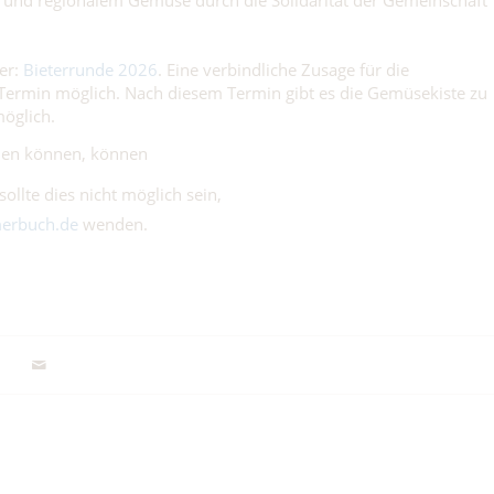
m und regionalem Gemüse durch die Solidarität der Gemeinschaft
ier:
Bieterrunde 2026
. Eine verbindliche Zusage für die
 Termin möglich. Nach diesem Termin gibt es die Gemüsekiste zu
möglich.
men können, können
ollte dies nicht möglich sein,
erbuch.de
wenden.