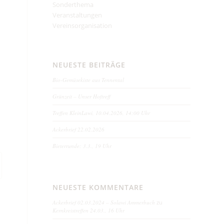
Sonderthema
Veranstaltungen
Vereinsorganisation
NEUESTE BEITRÄGE
Bio-Gemüsekiste aus Tennental
Grünzeit – Unser Hoftreff
Treffen KleinLawi, 10.04.2026, 14:00 Uhr
Ackerbrief 22.02.2026
Bieterrunde: 3.3., 19 Uhr
NEUESTE KOMMENTARE
Ackerbrief 02.03.2024 – Solawi Ammerbuch
zu
Kernkreistreffen 24.03., 16 Uhr