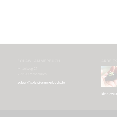
SOLAWI AMMERBUCH
ARBEIT
Mittelweg 27
72119 Ammerbuch
solawi@solawi-ammerbuch.de
kleinlaw