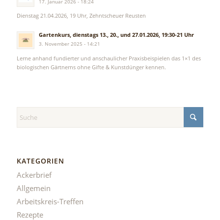
17. Januar 2026 - 18:24
Dienstag 21.04.2026, 19 Uhr, Zehntscheuer Reusten
Gartenkurs, dienstags 13., 20., und 27.01.2026, 19:30-21 Uhr
3. November 2025 - 14:21
Lerne anhand fundierter und anschaulicher Praxisbeispielen das 1×1 des
biologischen Gärtnerns ohne Gifte & Kunstdünger kennen.
KATEGORIEN
Ackerbrief
Allgemein
Arbeitskreis-Treffen
Rezepte