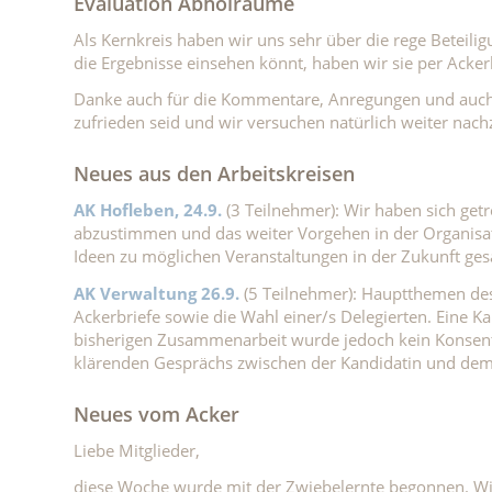
Evaluation Abholräume
Als Kernkreis haben wir uns sehr über die rege Beteil
die Ergebnisse einsehen könnt, haben wir sie per Ackerbr
Danke auch für die Kommentare, Anregungen und auch 
zufrieden seid und wir versuchen natürlich weiter nac
Neues aus den Arbeitskreisen
AK Hofleben, 24.9.
(3 Teilnehmer): Wir haben sich ge
abzustimmen und das weiter Vorgehen in der Organis
Ideen zu möglichen Veranstaltungen in der Zukunft ge
AK Verwaltung 26.9.
(5 Teilnehmer): Hauptthemen des
Ackerbriefe sowie die Wahl einer/s Delegierten. Eine Kan
bisherigen Zusammenarbeit wurde jedoch kein Konsent
klärenden Gesprächs zwischen der Kandidatin und dem
Neues vom Acker
Liebe Mitglieder,
diese Woche wurde mit der Zwiebelernte begonnen. Wie 