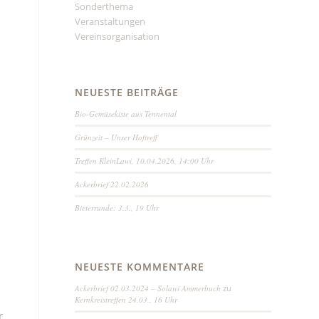
Sonderthema
Veranstaltungen
Vereinsorganisation
NEUESTE BEITRÄGE
Bio-Gemüsekiste aus Tennental
Grünzeit – Unser Hoftreff
Treffen KleinLawi, 10.04.2026, 14:00 Uhr
Ackerbrief 22.02.2026
Bieterrunde: 3.3., 19 Uhr
NEUESTE KOMMENTARE
Ackerbrief 02.03.2024 – Solawi Ammerbuch
zu
Kernkreistreffen 24.03., 16 Uhr
r