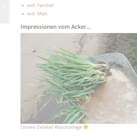
Ackerhilfe: Samstags
evtl. Fenchel
Beikraut zupfen – 5.10.
9:00 Uhr
evtl. Mais
Impressionen vom Acker…
Unsere Zwiebel Waschanlage