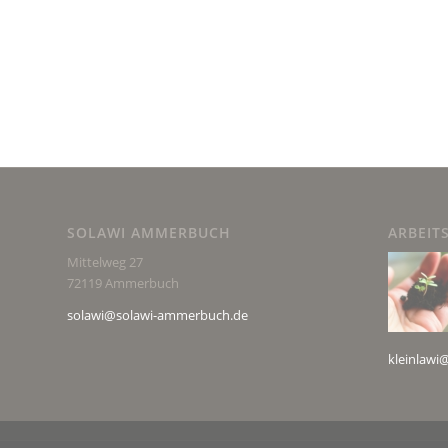
SOLAWI AMMERBUCH
ARBEIT
Mittelweg 27
72119 Ammerbuch
solawi@solawi-ammerbuch.de
kleinlaw