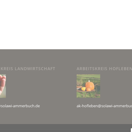
SKREIS LANDWIRTSCHAFT
ARBEITSKREIS HOFLEBE
i@solawi-ammerbuch.de
ak-hofleben@solawi-ammerbu