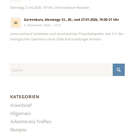
Dienstag 21.04.2026, 19 Uhr, Zehntscheuer Reusten
Gartenkurs, dienstags 13., 20., und 27.01.2026, 19:30-21 Uhr
3. November 2025 - 14:21
Lerne anhand fundierter und anschaulicher Praxisbeispielen das 1×1 des
biologischen Gärtnerns ohne Gifte & Kunstdünger kennen.
KATEGORIEN
Ackerbrief
Allgemein
Arbeitskreis-Treffen
Rezepte